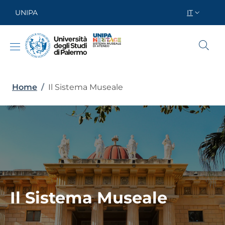
Salta al contenuto principale
Skip to footer content
UNIPA
IT
SELETTOR
Briciole di pane
Home
/
Il Sistema Museale
Il Sistema Museale