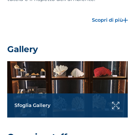
Il Sistema Museale supporta l’Ateneo in tutte le
Scopri di più
attività di promozione e sviluppo, soprattutto
culturale, alle attività di rappresentanza
istituzionale, contribuendo al prestigio
internazionale dell’Ateneo. A tale fine il SiMuA
Gallery
collabora e coopera con le altre strutture
dell’Ateneo, curando altresì lo sviluppo dei
rapporti di collaborazione con altri Enti pubblici e
privati, tra cui vari enti di cultura e ricerca, le
scuole di ogni ordine e grado e le aziende
operanti nel settore della promozione del
patrimonio culturale nell'ambito della
Terza Missio
ne di Ateneo
.
Sfoglia Gallery