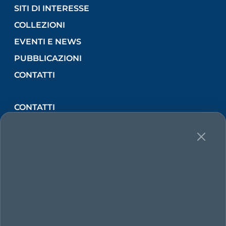
SITI DI INTERESSE
COLLEZIONI
EVENTI E NEWS
PUBBLICAZIONI
CONTATTI
CONTATTI
Via Lincoln, 2 (Orto Botanico) 90133 PALERMO,
Italia
Tel
091 238 96775
E-mail
sistemamuseale@unipa.it
Pec
sistemamuseale@cert.unipa.it
Partita IVA 00605880822 - CF 80023730825