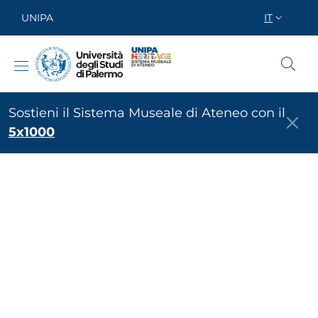
Salta al contenuto principale
Skip to footer content
UNIPA
IT
SELETTOR
UNIPA Heritage
Sostieni il Sistema Museale di Ateneo con il
5x1000