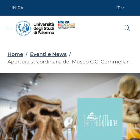
Salta al contenuto principale
Skip to footer content
UNIPA
IT
SELETTOR
Briciole di pane
Home
/
Eventi e News
/
Apertura straordinaria del Museo G.G. Gemmellaro domenica 1 febbraio con Terradamare