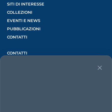
SITI DI INTERESSE
COLLEZIONI
EVENTI E NEWS
PUBBLICAZIONI
CONTATTI
CONTATTI
Via Lincoln, 2 (Orto Botanico) 90133 PALERMO,
Italia
Tel
091 238 96775
E-mail
sistemamuseale@unipa.it
Pec
sistemamuseale@cert.unipa.it
Partita IVA 00605880822 - CF 80023730825