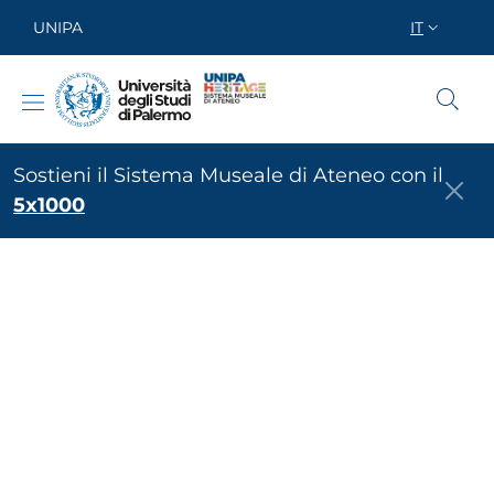
Salta al contenuto principale
Skip to footer content
UNIPA
IT
SELETTOR
UNIPA Heritage
Sostieni il Sistema Museale di Ateneo con il
5x1000